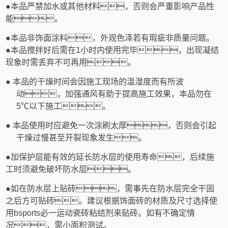
●本品严禁加水或其他材料，否则会严重影响产品性
能。
●本品非饰面涂料，外观色泽若有瑕疵非质量问题。
●本品搅拌好后需在
1
小时内使用完毕，出现凝结
现象时需丢弃不可再用。
● 本品的干燥时间会因施工现场的温湿度而有所波
动，加强通风有助于提高施工效果，本品勿在
5
℃以下施工。
● 本品使用时应避免一次涂刷太厚，否则会引起
干燥过慢甚至开裂现象发生。
●加保护层能有效的延长防水层的使用寿命，后续施
工时须避免破坏防水层。
●如在防水层上贴砖，需事先在防水层完全干固
之后方可贴砖。建议根据饰面砖的材质及尺寸选择使
用bsports必一运动瓷砖粘结剂来贴砖。如有不确定情
况，需小面积测试。