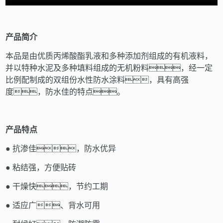
产品简介
本品是由优质丙烯酸酯乳液和多种添加剂组成的有机液料，
并以特种水泥及多种填料组成的无机粉料，经一定
比例配制成的双组份水性防水涂料，具有高强
度，防水佳的特点。
产品特点
● 抗渗佳，防水优异
● 粘结强，方便贴砖
● 干燥快，节约工期
● 适应广、背水可用