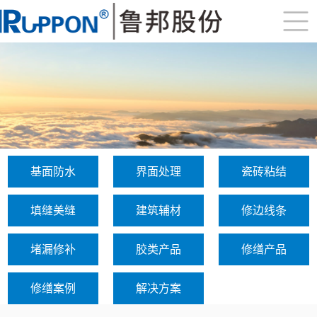
基面防水
界面处理
瓷砖粘结
填缝美缝
建筑辅材
修边线条
堵漏修补
胶类产品
修缮产品
修缮案例
解决方案