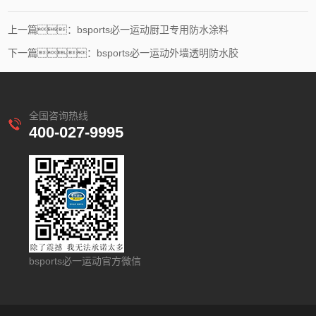
上一篇：bsports必一运动厨卫专用防水涂料
下一篇：bsports必一运动外墙透明防水胶
全国咨询热线
400-027-9995
bsports必一运动官方微信