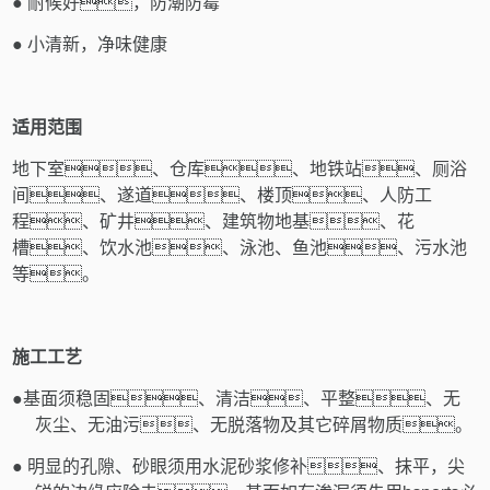
● 耐候好，防潮防霉
● 小清新，净味健康
适用范围
地下室、仓库、地铁站、厕浴
间、遂道、楼顶、人防工
程、矿井、建筑物地基、花
槽、饮水池、泳池、鱼池、污水池
等。
施工工艺
●基面须稳固、清洁、平整、无
灰尘、无油污、无脱落物及其它碎屑物质。
● 明显的孔隙、砂眼须用水泥砂浆修补、抹平，尖