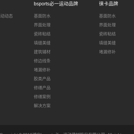
bsports必一运动品牌
徕卡品牌
一运动动态
基面防水
基面防水
界面处理
界面处理
瓷砖粘结
瓷砖粘结
填缝美缝
填缝美缝
建筑辅材
堵漏修补
修边线条
堵漏修补
胶类产品
修缮产品
修缮案例
解决方案