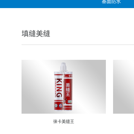
基面防水
填缝美缝
徕卡美缝王