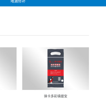
堵漏修补
徕卡多彩填缝宝