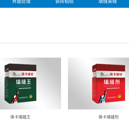
界面处理
瓷砖粘结
填缝美缝
徕卡填缝王
徕卡填缝剂