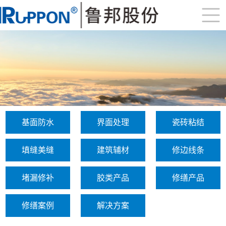
基面防水
界面处理
瓷砖粘结
填缝美缝
建筑辅材
修边线条
堵漏修补
胶类产品
修缮产品
修缮案例
解决方案