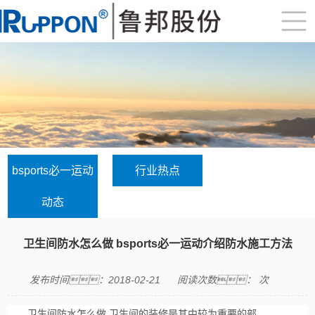
bsports必一运动
行业热点
动态
卫生间防水怎么做 bsports必一运动介绍防水施工方法
发布时间：2018-02-21
阅读次数：
次
卫生间防水怎么做,卫生间的装修是其中较为重要的部