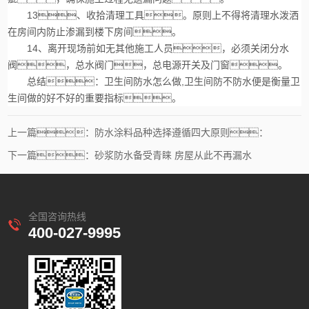
13、收拾清理工具。原则上不得将清理水泼洒
在房间内防止渗漏到楼下房间。
14、离开现场前如无其他施工人员，必须关闭分水
阀，总水阀门，总电源开关及门窗。
总结：卫生间防水怎么做,卫生间防不防水便是衡量卫
生间做的好不好的重要指标。
上一篇：防水涂料品种选择遵循四大原则：
下一篇：砂浆防水备受青睐 房屋从此不再漏水
全国咨询热线
400-027-9995