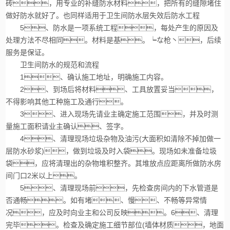
砖，用专业的补缝防水材料，把所有的缝隙堵住
做好防水就好了。也同样适用于卫生间防水层失效后防水工程
5、防水是一项系统工程，每处产生的原因及
处理方法不尽相同。材料是基。┕な枪丶，后续
服务是保证。
卫生间防水的规范和流程
1、确认施工地址，明确施工内容。
2、到场后将材料、工具放置妥当，
不得影响其他工种施工及通行。
3、进入现场先请业主确定施工范围，并及时测
量施工面积请业主确认、签字。
4、清理现场垃圾杂物及油污(大面积如清除不掉加做一
层防水砂浆)，做到垃圾及时入袋。现场如未准备垃圾
袋，应将清理出的杂物堆积整齐。其堆放点应距离所做防水房
间门口2米以上。
5、清理现场前，先检查房间内的下水管道是
否通畅。如有堵、慢、不畅等异常情
况，应及时向业主和公司反映。6、清理
完毕。检查及确定施工细节部位(墙体材质，地面